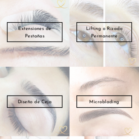
Extensiones de
Lifting o Rizado
Pestañas
Permanente
Diseño de Ceja
Microblading