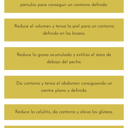
pómulos para conseguir un contorno definido.
Reduce el volumen y tensa la piel para un contorno
definido en los brazos.
Reduce la grasa acumulada y estiliza el área de
debajo del pecho.
Da contorno y tensa el abdomen consiguiendo un
vientre plano y definido.
Reduce la celulitis, da contorno y eleva los glúteos.