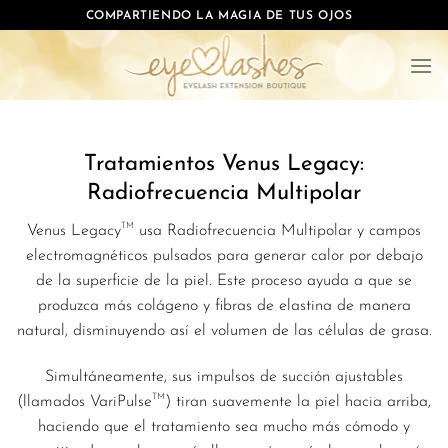
Saltar
COMPARTIENDO LA MAGIA DE TUS OJOS
al
contenido
Tratamientos Venus Legacy:
Radiofrecuencia Multipolar
TM
Venus Legacy
usa Radiofrecuencia Multipolar y campos
electromagnéticos pulsados para generar calor por debajo
de la superficie de la piel. Este proceso ayuda a que se
produzca más colágeno y fibras de elastina de manera
natural, disminuyendo así el volumen de las células de grasa.
Simultáneamente, sus impulsos de succión ajustables
TM
(llamados VariPulse
) tiran suavemente la piel hacia arriba,
haciendo que el tratamiento sea mucho más cómodo y